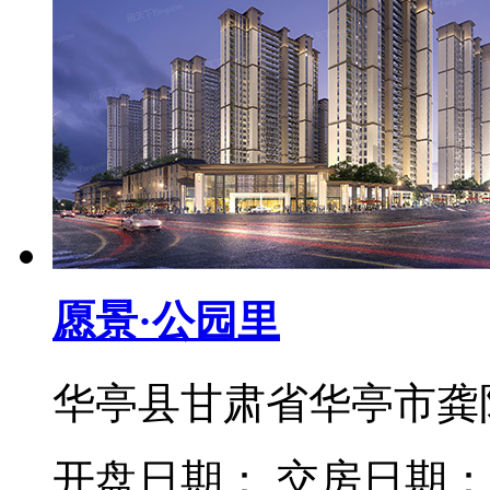
愿景·公园里
华亭县甘肃省华亭市龚
开盘日期： 交房日期：