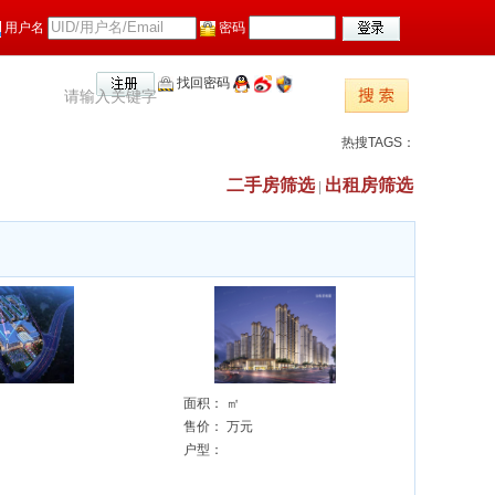
用户名
密码
找回密码
热搜TAGS：
二手房筛选
出租房筛选
|
面积：
㎡
售价：
万元
户型：