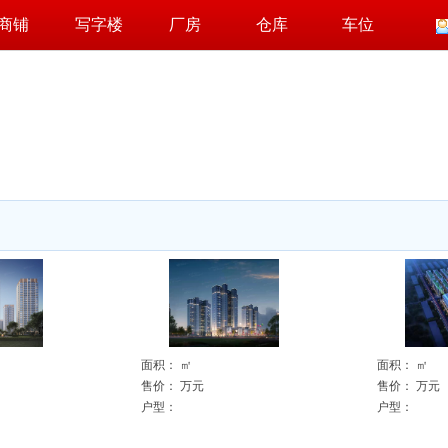
商铺
写字楼
厂房
仓库
车位
面积：
㎡
面积：
㎡
售价：
万元
售价：
万元
户型：
户型：