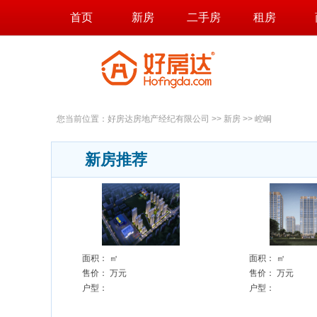
首页
新房
二手房
租房
您当前位置：
好房达房地产经纪有限公司
>>
新房
>>
崆峒
新房推荐
面积：
㎡
面积：
㎡
售价：
万元
售价：
万元
户型：
户型：