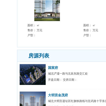
面积：
㎡
面积：
㎡
售价：
万元
售价：
万元
户型：
户型：
房源列表
国宸府
城北浐灞一路与北辰东路交汇处
开盘日期： 交房日期：
大明宫金茂府
城北大明宫遗址区红旗铁路线与玄武路十字东