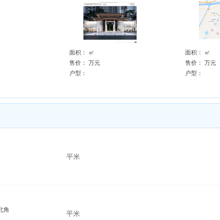
面积：
㎡
面积：
㎡
售价：
万元
售价：
万元
户型：
户型：
平米
北角
平米